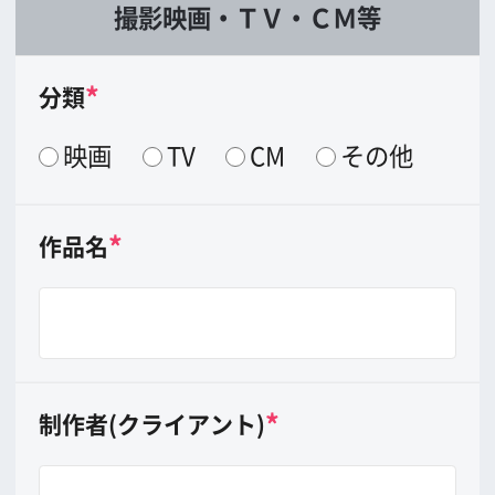
協力依頼内容
*
分類（複数可）
ロケ地相談
許可申請相談
撮影（スタッフ・機材・ホテ
ル・駐車場の紹介）
エキストラ募集
その他
*
依頼したい内容
(できるだけ具体的
に。乗り入れ車両や火気使用等があれば
その旨ご記入下さい)