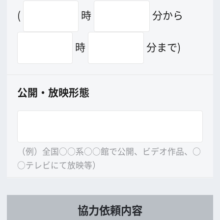
※下記はロケーション支援による経済
効果算出の基礎データとして利用しま
す。
許可無く個別のデータは外部に公
開致しませんのでご協力下さい。
来阪キャスト総数／
うち外国人
来阪ス
タッフ数／
うち外国人
人
／
人
人
／
人
ホテル滞在
有
無
[
・
]
→
有
[