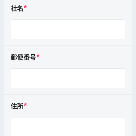
E-MAIL
*
担当者氏名
フルネーム （例 山田 太郎）
携帯電話