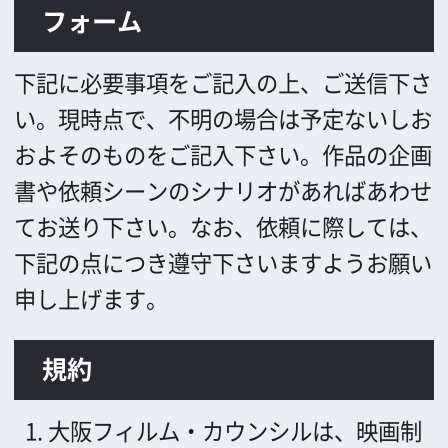
書や依頼シーンのシナリオがあればあわせ
てお送り下さい。
なお、依頼に際しては、
下記の点につき遵守下さいますようお願い
申し上げます。
規約
大阪フィルム・カウンシルは、映画制
作者等の要請に応じ、ロケ地情報の提
供、施設使用依頼の橋渡しを行う。
た
だし、施設使用契約・使用料の授受な
どは、全て映画制作者と施設管理者間
で行うこととする。
作品のエンドクレジットに、「大阪フ
ィルム・カウンシル (英文の場合：
Osaka Film Council）」の名称を掲載
する。
同様に、協力施設の名称を掲載
する（同施設の許可を得て）。