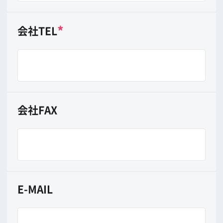
撮影映画・ＴＶ・ＣＭ等
*
分類
映画
TV
CM
その他
*
作品名
*
制作者(クライアント)
撮影時期
年
月
日から