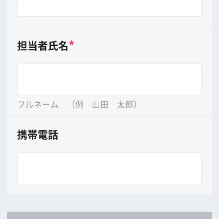
年
月
日まで
公開・放映時期
年
月
日から
(
時
分から
時
分まで)
公開・放映形態
（例）全国○○系○○館で公開、ビデオ作品、○
○テレビにて放映等）