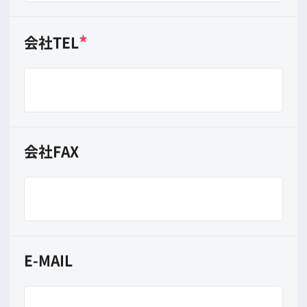
撮影映画・ＴＶ・ＣＭ等
*
分類
映画
TV
CM
その他
*
作品名
*
制作者(クライアント)
撮影時期
年
月
日から