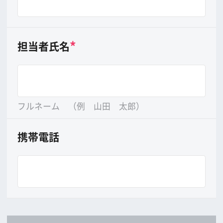
年
月
日まで
公開・放映時期
年
月
日から
(
時
分から
時
分まで)
公開・放映形態
（例）全国○○系○○館で公開、ビデオ作品、○
○テレビにて放映等）