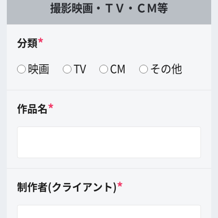
協力依頼内容
*
分類（複数可）
ロケ地相談
許可申請相談
撮影（スタッフ・機材・ホテ
ル・駐車場の紹介）
エキストラ募集
その他
*
依頼したい内容
(できるだけ具体的
に。乗り入れ車両や火気使用等があれば
その旨ご記入下さい)