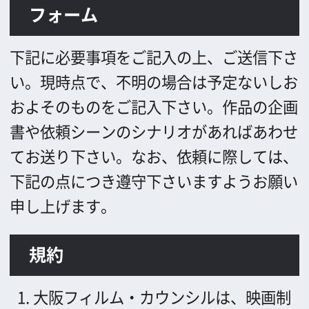
書や依頼シーンのシナリオがあればあわせ
てお送り下さい。
なお、依頼に際しては、
下記の点につき遵守下さいますようお願い
申し上げます。
規約
大阪フィルム・カウンシルは、映画制
作者等の要請に応じ、ロケ地情報の提
供、施設使用依頼の橋渡しを行う。
た
だし、施設使用契約・使用料の授受な
どは、全て映画制作者と施設管理者間
で行うこととする。
作品のエンドクレジットに、「大阪フ
ィルム・カウンシル (英文の場合：
Osaka Film Council）」の名称を掲載
する。
同様に、協力施設の名称を掲載
する（同施設の許可を得て）。