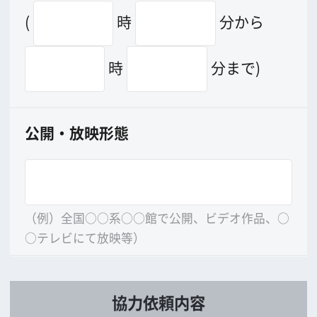
※下記はロケーション支援による経済
効果算出の基礎データとして利用しま
す。
許可無く個別のデータは外部に公
開致しませんのでご協力下さい。
来阪キャスト総数／
うち外国人
来阪ス
タッフ数／
うち外国人
人
／
人
人
／
人
ホテル滞在
有
無
[
・
]
→
有
[