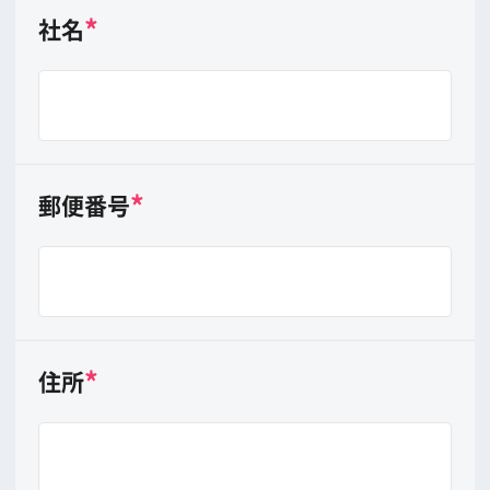
E-MAIL
*
担当者氏名
フルネーム （例 山田 太郎）
携帯電話