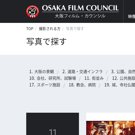
映
TOP
撮影される方
写真で探す
写真で探す
大阪の景観
道路・交通インフラ
公園、自
会社、研究所、試験場
街並み
公共施
スポーツ施設
教会、病院
城、寺社仏
11