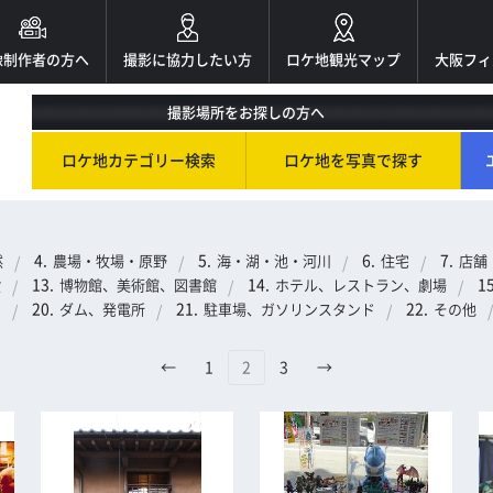
像制作者の方へ
撮影に協力したい方
ロケ地観光マップ
大阪フィ
撮影場所をお探しの方へ
ロケ地カテゴリー検索
ロケ地を写真で探す
然
農場・牧場・原野
海・湖・池・河川
住宅
店舗
設
博物館、美術館、図書館
ホテル、レストラン、劇場
閣
ダム、発電所
駐車場、ガソリンスタンド
その他
←
1
2
3
→