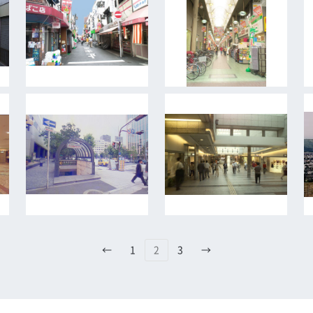
←
1
2
3
→