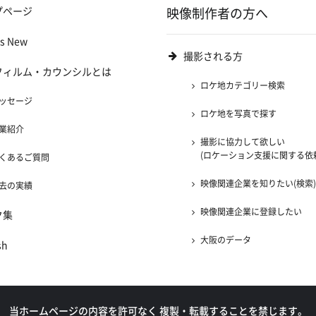
プページ
映像制作者の方へ
's New
撮影される方
フィルム・カウンシルとは
ロケ地カテゴリー検索
ッセージ
ロケ地を写真で探す
業紹介
撮影に協力して欲しい
(ロケーション支援に関する依
くあるご質問
映像関連企業を知りたい(検索
去の実績
映像関連企業に登録したい
ク集
大阪のデータ
sh
当ホームページの内容を許可なく
複製・転載することを禁じます。