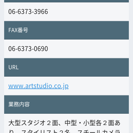
大型スタジオ２面、中型・小型各２面あ
り。スタイリスト２名、スチールカメラ
１０名、デジタル撮影に特化。Ｍａｃオ
ペレーター２名。その場で画像処理。
前の画面に戻る
公益財団法人大阪観光局
大阪フィルム・カウンシル
〒542-0081 大阪市中央区南船場4-4-21