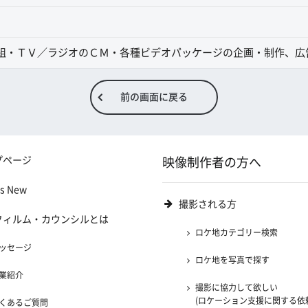
組・ＴＶ／ラジオのＣＭ・各種ビデオパッケージの企画・制作、広
前の画面に戻る
プページ
映像制作者の方へ
's New
撮影される方
フィルム・カウンシルとは
ロケ地カテゴリー検索
ッセージ
ロケ地を写真で探す
業紹介
撮影に協力して欲しい
(ロケーション支援に関する依
くあるご質問