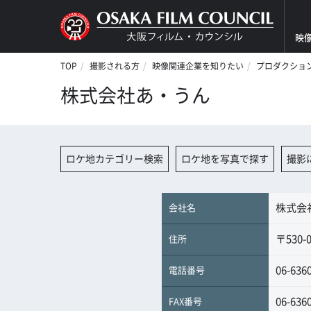
映
TOP
撮影される方
映像関連企業を知りたい
プロダクショ
株式会社あ・うん
ロケ地カテゴリー検索
ロケ地を写真で探す
撮影
株式会
会社名
〒530
住所
06-636
電話番号
06-636
FAX番号