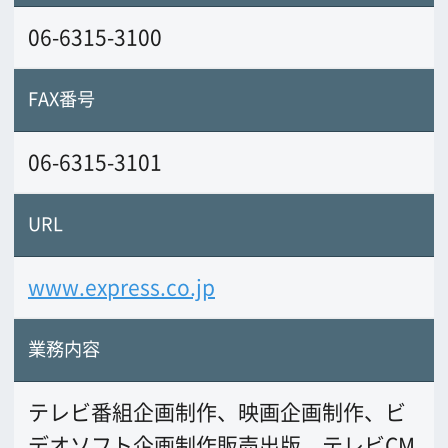
テレビ番組企画制作、映画企画制作、ビ
デオソフト企画制作販売出版、テレビCM
企画制作
＜劇場公開映画＞
「白い船」・
「ミラクルバナナ」・「群青」他
前の画面に戻る
公益財団法人大阪観光局
大阪フィルム・カウンシル
〒542-0081 大阪市中央区南船場4-4-21