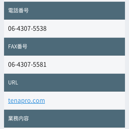
業務内容
大阪の映像制作会社です。
企画・撮影・
編集をワンストップで行っております。
ドローンや特機を使用した撮影も行って
おります。
その他、自社で撮影スタジオ
（完全防音白ホリ）を保有しておりま
す。
前の画面に戻る