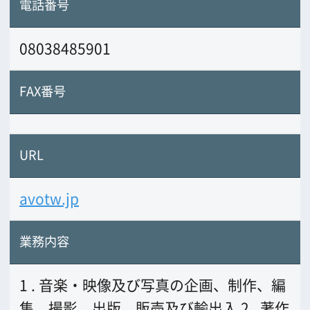
1 . 音楽・映像及び写真の企画、制作、編
集、撮影、出版、販売及び輸出入
2 . 著作
権、著作隣接権、商標権、委託権等の知
的財産権の取得、譲渡、使用許諾及び管
理業務
3 . 広告宣伝物の編集、制作及びデ
ザイン業務
4 . マーケティング活動(サン
プリング、市場調査、商品計画、広告、
広報、販売促進、PR、出版等）の企画、
実施、請負及びコンサルティング業
5 . 各
種イベント企画及び運営に関する事業
6 .
全各号に附帯関連する一切の事業
前の画面に戻る