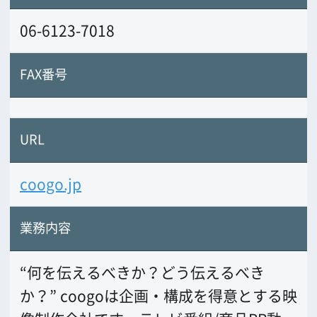
“何を伝えるべきか？どう伝えるべき
か？” coogoは企画・構成を得意とする映
像制作会社です。テレビ番組/商品PR動
画/採用動画/マニュアル動画/３DCGな
ど。フットワーク軽くお客様に寄り添っ
て、"魅力"を映像化します。
前の画面に戻る
公益財団法人大阪観光局
大阪フィルム・カウンシル