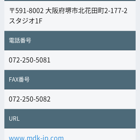
URL
www.mdk-jp.com
業務内容
3D-CGなど多様化している映像制作を撮
影から編集、完成まで一環作業ができる
機材、設備、スタジオを自社内に保有。T
V-CM・行政広報ビデオ制作等15年の実績
がある。そして何より大阪、堺市をよく
知っている
前の画面に戻る