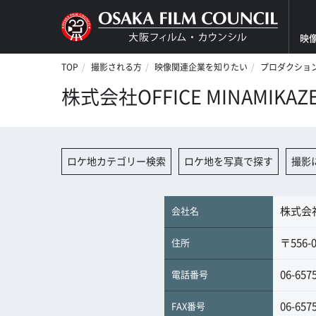
映
TOP
撮影される方
映像関連企業を知りたい
プロダクション
株式会社OFFICE MINAMIKAZ
ロケ地カテゴリー検索
ロケ地を写真で探す
撮影
株式会社O
会社名
〒556
住所
06-657
電話番号
06-657
FAX番号