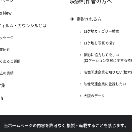
プページ
映像制作者の方へ
's New
撮影される方
フィルム・カウンシルとは
ロケ地カテゴリー検索
ッセージ
ロケ地を写真で探す
業紹介
撮影に協力して欲しい
(ロケーション支援に関する依
くあるご質問
映像関連企業を知りたい(検索
去の実績
映像関連企業に登録したい
ク集
大阪のデータ
sh
当ホームページの内容を許可なく
複製・転載することを禁じます。