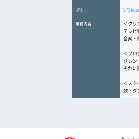
373kaz
URL
＜クリ
業務内容
テレビ
音楽・
＜プロ
タレン
それに
＜スク
歌・ダ