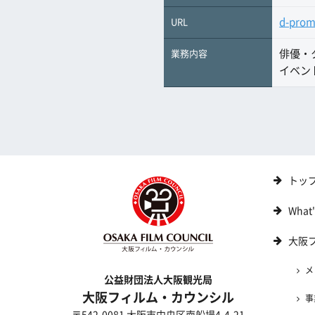
d-prom
URL
俳優・
業務内容
イベン
トッ
What
大阪
メ
公益財団法人大阪観光局
大阪フィルム・カウンシル
事
〒542-0081 大阪市中央区南船場4-4-21