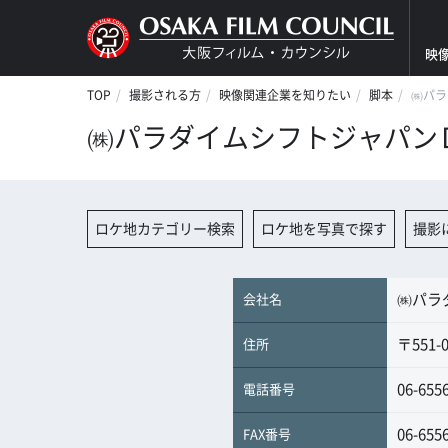
映
TOP
撮影される方
映像関連企業を知りたい
脚本
㈱パラ
㈱パラダイムシフトジャパン
ロケ地カテゴリー検索
ロケ地を写真で探す
撮影
㈱パラ
会社名
〒551
住所
06-655
電話番号
06-655
FAX番号