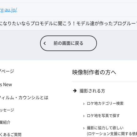
g-au.jp/
になりたいならプロモデルに聞こう！モデル達が作ったプログルー
前の画面に戻る
プページ
映像制作者の方へ
's New
撮影される方
フィルム・カウンシルとは
ロケ地カテゴリー検索
ッセージ
ロケ地を写真で探す
業紹介
撮影に協力して欲しい
(ロケーション支援に関する依
くあるご質問