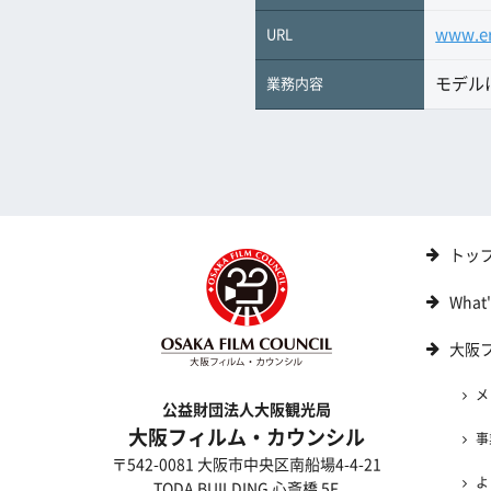
www.er
URL
モデル
業務内容
トッ
What
大阪
メ
公益財団法人大阪観光局
大阪フィルム・カウンシル
事
〒542-0081 大阪市中央区南船場4-4-21
よ
TODA BUILDING 心斎橋 5F