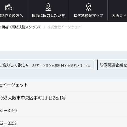
像制作者の方へ
撮影に協力したい方
ロケ地観光マップ
大阪フィ
フ関連（照明技術スタッフ）
株式会社イージェット
に協力して欲しい
映像関連企業
（ロケーション支援に関する依頼フォーム）
社イージェット
-0053 大阪市中央区本町1丁目2番1号
62－3150
62－3153