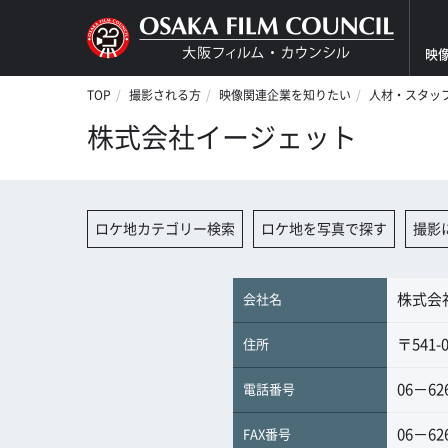
映
TOP
撮影される方
映像関連企業を知りたい
人材・スタッ
株式会社イージェット
ロケ地カテゴリー検索
ロケ地を写真で探す
撮影
株式会
会社名
〒541
住所
06－62
電話番号
06－62
FAX番号