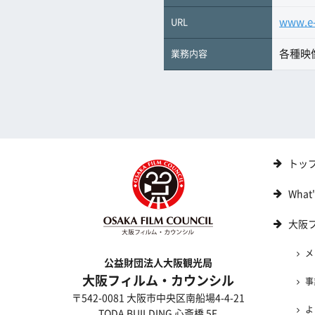
www.e-
URL
各種映
業務内容
トッ
What
大阪
メ
公益財団法人大阪観光局
大阪フィルム・カウンシル
事
〒542-0081 大阪市中央区南船場4-4-21
よ
TODA BUILDING 心斎橋 5F