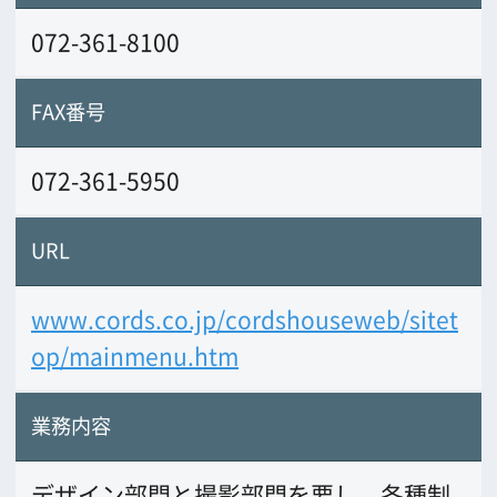
業務内容
デザイン部門と撮影部門を要し、各種制
作におけるトータルコーディネイトを得
意とする、企画制作・撮影会社です。
大
手通販様のカタログデザイン制作から、
各メーカー様の商品企画提案まで幅広い
デザイン企画制作を行っております。
ま
た、撮影スタジオは合計７面のスタジオ
を有し、総床面積1.211㎡を誇っておりま
す。
全ての制作における行程を「ワンス
トップ」で完結出来る事が特長です。
前の画面に戻る