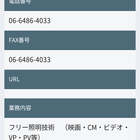
フリー照明技術 （映画・CM・ビデオ・
VP・PV等）
前の画面に戻る
公益財団法人大阪観光局
大阪フィルム・カウンシル
〒542-0081 大阪市中央区南船場4-4-21
TODA BUILDING 心斎橋 5F
TEL 06-6282-5905