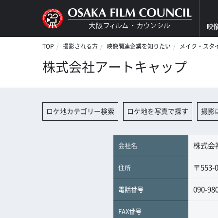
映
TOP
撮影される方
映像関連企業を知りたい
メイク・スタ
株式会社アートキャップ
ロケ地カテゴリー検索
ロケ地を写真で探す
撮影
株式会
会社名
〒553-
住所
090-98
電話番号
FAX番号