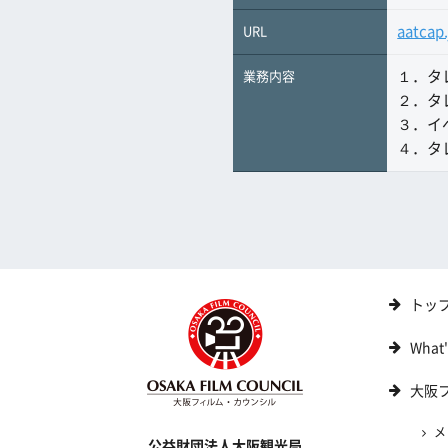
aatcap.
URL
１．タ
業務内容
２．タ
３．イ
４．タ
トッ
What
大阪
メ
公益財団法人大阪観光局