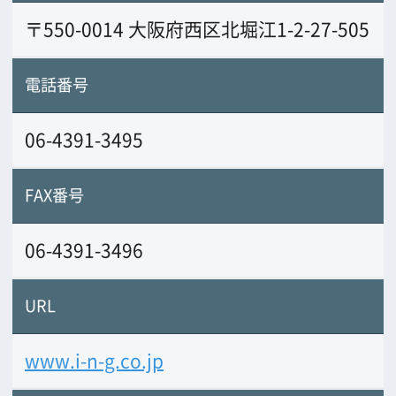
www.i-n-g.co.jp
業務内容
創業1977年。シナリオから撮影、編集、
録音に至る業務用映像を制作。VTR、V-C
D、DVDを始め、ブロードバンドに対応し
た動画制作、ホームページ制作
前の画面に戻る