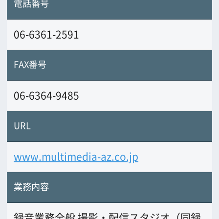
業務内容
録音業務全般
撮影・配信スタジオ（同録
用）クロマキー
デジタルサイネージ(公
共）
HD間メディア（CF・SDカード込）
前の画面に戻る
公益財団法人大阪観光局
大阪フィルム・カウンシル
〒542-0081 大阪市中央区南船場4-4-21