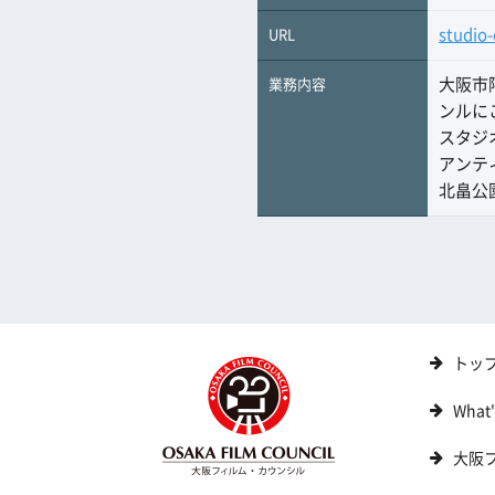
studio
URL
大阪市
業務内容
ンルに
スタジ
アンテ
北畠公
トッ
What
大阪