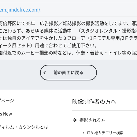
-em.jimdofree.com/
阿倍野区にて35年 広告撮影／雑誌撮影の撮影活動をしてます、
こだわらず、あらゆる媒体に活動中 （スタジオレンタル・撮影指
オは独自のアイデアを生かした３フローア（1Ｆモデル専用/2Ｆテラ
ィーク風セット）用途に合わせてご使用下さい。
園付近でのムービー撮影の時などは、休憩・着替え・トイレ等の協
前の画面に戻る
プページ
映像制作者の方へ
's New
撮影される方
フィルム・カウンシルとは
ロケ地カテゴリー検索