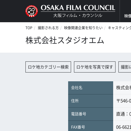
映
TOP
撮影される方
映像関連企業を知りたい
キャスティン
株式会社スタジオエム
ロケ地カテゴリー検索
ロケ地を写真で探す
撮影
株式会
会社名
〒54
住所
直通：07
電話番号
06-662
FAX番号