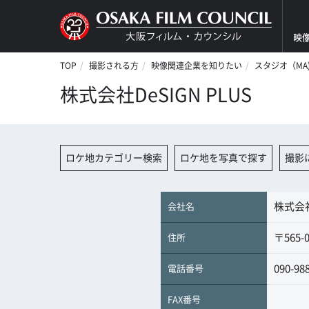
映
TOP
撮影される方
映像関連企業を知りたい
スタジオ（MA
株式会社DeSIGN PLUS
ロケ地カテゴリー検索
ロケ地を写真で探す
撮影
株式会社D
会社名
〒565-
住所
090-98
電話番号
FAX番号