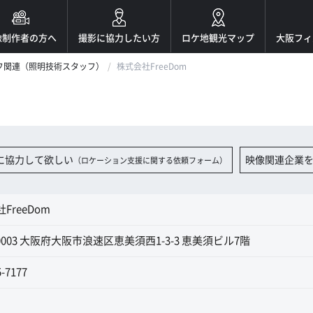
像制作者の方へ
撮影に協力したい方
ロケ地観光マップ
大阪フィ
フ関連（照明技術スタッフ）
株式会社FreeDom
に協力して欲しい
映像関連企業
（ロケーション支援に関する依頼フォーム）
FreeDom
-0003 大阪府大阪市浪速区恵美須西1-3-3 恵美須ビル7階
5-7177