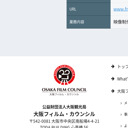
www.fr
URL
映像制
業務内容
トッ
What
大阪
メ
公益財団法人大阪観光局
大阪フィルム・カウンシル
事
〒542-0081 大阪市中央区南船場4-4-21
よ
TODA BUILDING 心斎橋 5F