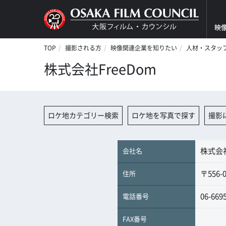
映
TOP
撮影される方
映像関連企業を知りたい
人材・スタッ
株式会社FreeDom
ロケ地カテゴリー検索
ロケ地を写真で探す
撮影
株式会社
会社名
〒556
住所
06-669
電話番号
FAX番号