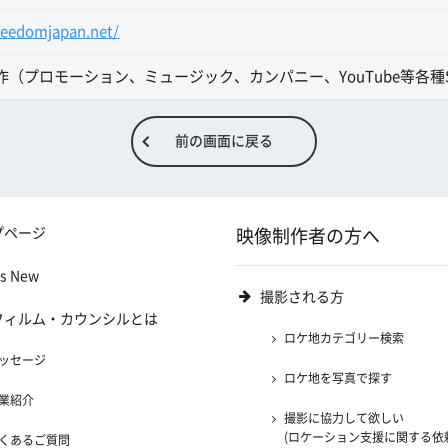
eedomjapan.net/
作（プロモーション、ミュージック、カンパニー、YouTube等各種
前の画面に戻る
プページ
映像制作者の方へ
's New
撮影される方
フィルム・カウンシルとは
ロケ地カテゴリー検索
ッセージ
ロケ地を写真で探す
業紹介
撮影に協力して欲しい
(ロケーション支援に関する依
くあるご質問