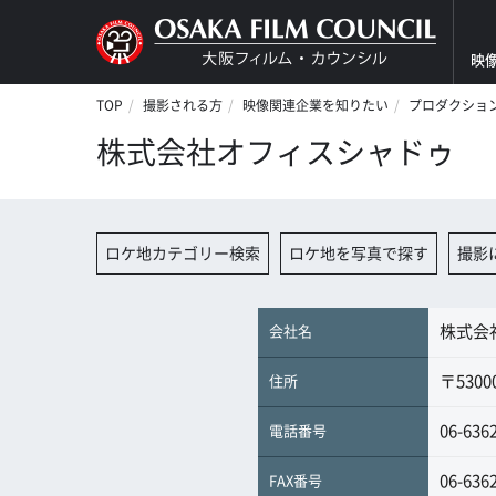
映
TOP
撮影される方
映像関連企業を知りたい
プロダクショ
株式会社オフィスシャドゥ 
ロケ地カテゴリー検索
ロケ地を写真で探す
撮影
株式会
会社名
〒530
住所
06-636
電話番号
06-636
FAX番号