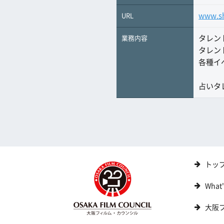
www.sh
URL
タレン
業務内容
タレン
各種イ
占いタ
トッ
What
大阪