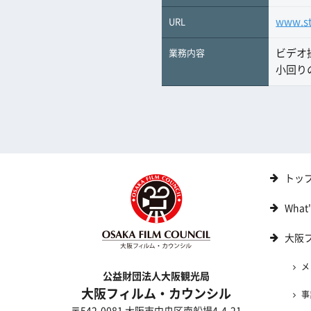
www.s
URL
ビデオ
業務内容
小回り
トッ
What
大阪
メ
公益財団法人大阪観光局
大阪フィルム・カウンシル
事
〒542-0081 大阪市中央区南船場4-4-21