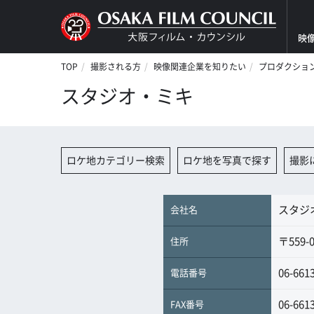
映
TOP
撮影される方
映像関連企業を知りたい
プロダクショ
スタジオ・ミキ
ロケ地カテゴリー検索
ロケ地を写真で探す
撮影
スタジ
会社名
〒559-
住所
06-661
電話番号
06-661
FAX番号