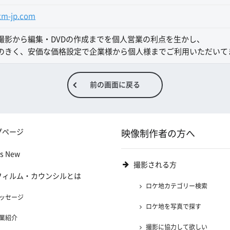
tm-jp.com
撮影から編集・DVDの作成までを個人営業の利点を生かし、
のきく、安価な価格設定で企業様から個人様までご利用いただいて
前の画面に戻る
プページ
映像制作者の方へ
's New
撮影される方
フィルム・カウンシルとは
ロケ地カテゴリー検索
ッセージ
ロケ地を写真で探す
業紹介
撮影に協力して欲しい