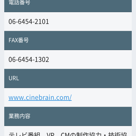
業務内容
テレビ番組、VP、CMの制作協力・技術協
力・編集。撮影機材のレンタル。
前の画面に戻る
公益財団法人大阪観光局
大阪フィルム・カウンシル
〒542-0081 大阪市中央区南船場4-4-21
TODA BUILDING 心斎橋 5F