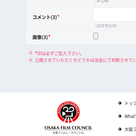
（非公開）
*
コメント(3)
（20文字以内）
*
画像(3)
*
印は必ずご記入下さい。
公開させていただくかどうかは当会にて判断させて
トッ
What
大阪