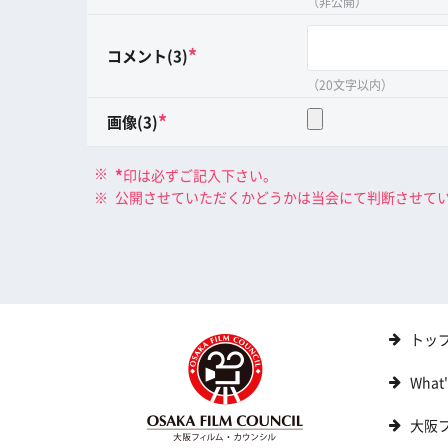
（非公開）
*
コメント(3)
（20文字以内）
*
画像(3)
*
印は必ずご記入下さい。
公開させていただくかどうかは当会にて判断させて
トッ
What
大阪